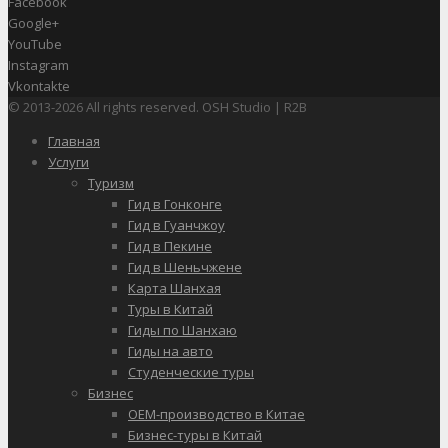
Facebook
Google+
YouTube
Instagram
Vkontakte
© 2013-2026 All rights reserved. OSH Studio | R2B
Главная
Услуги
Туризм
Гид в Гонконге
Гид в Гуанчжоу
Гид в Пекине
Гид в Шеньчжене
Карта Шанхая
Туры в Китай
Гиды по Шанхаю
Гиды на авто
Студенческие туры
Бизнес
OEM-производство в Китае
Бизнес-туры в Китай