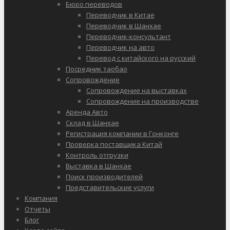
Бюро переводов
Переводчик в Китае
Переводчик в Шанхае
Переводчик-консультант
Переводчик на авто
Перевод с китайского на русский
Посредник таобао
Сопровождение
Сопровождение на выставках
Сопровождение на производстве
Аренда Авто
Склад в Шанхае
Регистрация компании в Гонконге
Проверка поставщика Китай
Контроль отгрузки
Выставка в Шанхае
Поиск производителей
Представительские услуги
Компания
Отчеты
Блог