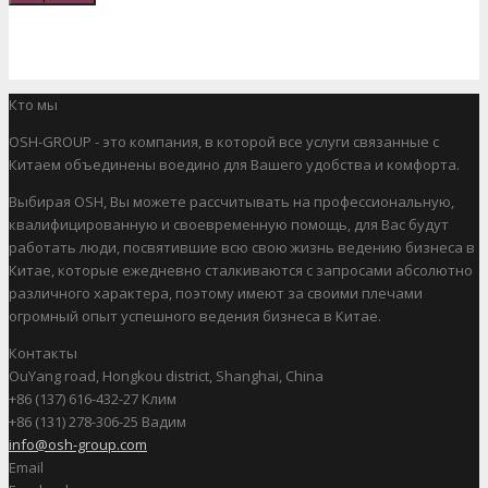
Кто мы
OSH-GROUP - это компания, в которой все услуги связанные с
Китаем объединены воедино для Вашего удобства и комфорта.
Выбирая OSH, Вы можете рассчитывать на профессиональную,
квалифицированную и своевременную помощь, для Вас будут
работать люди, посвятившие всю свою жизнь ведению бизнеса в
Китае, которые ежедневно сталкиваются с запросами абсолютно
различного характера, поэтому имеют за своими плечами
огромный опыт успешного ведения бизнеса в Китае.
Контакты
OuYang road, Hongkou district, Shanghai, China
+86 (137) 616-432-27 Клим
+86 (131) 278-306-25 Вадим
info@osh-group.com
Email