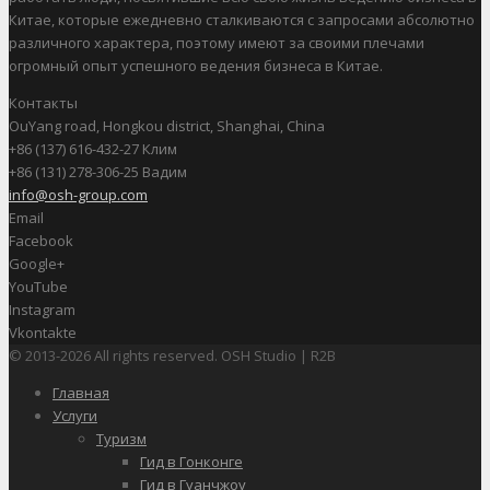
Китае, которые ежедневно сталкиваются с запросами абсолютно
различного характера, поэтому имеют за своими плечами
огромный опыт успешного ведения бизнеса в Китае.
Контакты
OuYang road, Hongkou district, Shanghai, China
+86 (137) 616-432-27 Клим
+86 (131) 278-306-25 Вадим
info@osh-group.com
Email
Facebook
Google+
YouTube
Instagram
Vkontakte
© 2013-2026 All rights reserved. OSH Studio | R2B
Главная
Услуги
Туризм
Гид в Гонконге
Гид в Гуанчжоу