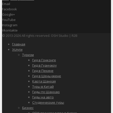
Email
Facebook
Google+
YouTube
Instagram
Vkontakte
© 2013-2026 All rights reserved. OSH Studio | R2B
Главная
Услуги
Туризм
Гид в Гонконге
Гид в Гуанчжоу
Гид в Пекине
Гид в Шеньчжене
Карта Шанхая
Туры в Китай
Гиды по Шанхаю
Гиды на авто
Студенческие туры
Бизнес
OEM-производство в Китае