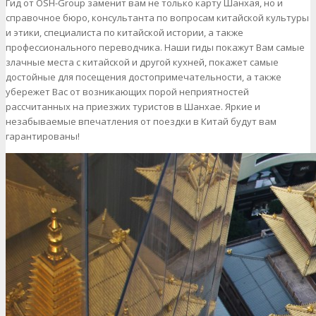
Гид от OSH-Group заменит вам не только карту Шанхая, но и
справочное бюро, консультанта по вопросам китайской культуры
и этики, специалиста по китайской истории, а также
профессионального переводчика. Наши гиды покажут Вам самые
злачные места с китайской и другой кухней, покажет самые
достойные для посещения достопримечательности, а также
убережет Вас от возникающих порой неприятностей
рассчитанных на приезжих туристов в Шанхае. Яркие и
незабываемые впечатления от поездки в Китай будут вам
гарантированы!