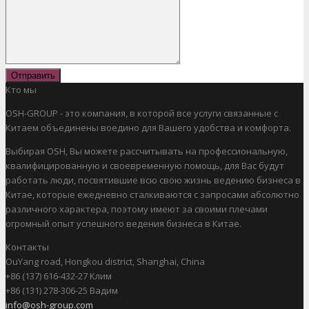
Отправить
Кто мы
OSH-GROUP - это компания, в которой все услуги связанные с
Китаем объединены воедино для Вашего удобства и комфорта.
Выбирая OSH, Вы можете рассчитывать на профессиональную,
квалифицированную и своевременную помощь, для Вас будут
работать люди, посвятившие всю свою жизнь ведению бизнеса в
Китае, которые ежедневно сталкиваются с запросами абсолютно
различного характера, поэтому имеют за своими плечами
огромный опыт успешного ведения бизнеса в Китае.
Контакты
OuYang road, Hongkou district, Shanghai, China
+86 (137) 616-432-27 Клим
+86 (131) 278-306-25 Вадим
info@osh-group.com