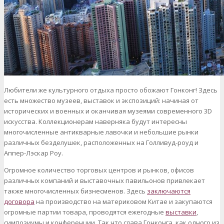
Любители же культурного отдыха просто обожают Гонконг! Здесь
есть множество музеев, выставок и экспозиций: начиная от
исторических и военных и оканчивая музеями современного 3D
искусства. Коллекционерам наверняка будут интересны
многочисленные антикварные лавочки и небольшие рынки
различных безделушек, расположенных на Голливуд-роуд и
Аппер-Лэскар Роу.
Огромное количество торговых центров и рынков, офисов
различных компаний и выставочных павильонов привлекает
также многочисленных бизнесменов. Здесь
заключаются
договора
на производство на материковом Китае и закупаются
огромные партии товара, проводятся ежегодные
выставки
,
симпозиумы и конференции. Так что слава Гонконга, как одного из