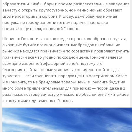
образа жизни. Клубы, бары и прочие развлекательные заведения
зачастую открыты круглосуточно, но именно ночью обретают
свой неповторимый колорит. К слову, даже обычная ночная
прогулка по городу запомнится вам надолго, настолько
впечатляюще выглядит ночной Гонконг.
Шопинг в Гонконге также возведен в ранг своеобразного культа,
а крупные бутики всемирно известных брендов и небольшие
рыночки находятся практически по соседству и позволяют купить
практически все что угодно по сходной цене. Гонконг является
всемирно известной оффшорной зоной, поэтому его
благоприятный налоговые условия также имеют свой вес для
туристов — если сравнивать порядок цен на материковом Китае
и в Гонконге, то на брендовые товары цены в Гонконге будут на
много более привлекательными для приезжих — порой даже в 2
раза ниже, поэтому зачастую множество обеспеченных китайцев
за покупками едут именно в Гонконг.