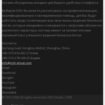
Китаем объединены воедино для Вашего удобства и комфорта.
Выбирая OSH, Вы можете рассчитывать на профессиональную,
квалифицированную и своевременную помощь, для Вас будут
работать люди, посвятившие всю свою жизнь ведению бизнеса в
Китае, которые ежедневно сталкиваются с запросами абсолютно
различного характера, поэтому имеют за своими плечами
огромный опыт успешного ведения бизнеса в Китае.
Контакты
OuYang road, Hongkou district, Shanghai, China
+86 (137) 616-432-27 Клим
+86 (131) 278-306-25 Вадим
info@osh-group.com
Email
Facebook
Google+
YouTube
Instagram
Vkontakte
© 2013-2026 All rights reserved. OSH Studio | R2B