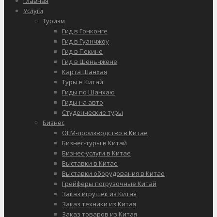
Главная
Услуги
Туризм
Гид в Гонконге
Гид в Гуанчжоу
Гид в Пекине
Гид в Шеньчжене
Карта Шанхая
Туры в Китай
Гиды по Шанхаю
Гиды на авто
Студенческие туры
Бизнес
OEM-производство в Китае
Бизнес-туры в Китай
Бизнес-услуги в Китае
Выставки в Китае
Выставки оборудования в Китае
Грейферы погрузочные Китай
Заказ игрушек из Китая
Заказ техники из Китая
Заказ товаров из Китая