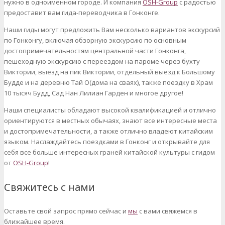
нужно в одноименном городе. И компания
OSH-Group
с радостью
предоставит вам гида-переводчика в Гонконге.
Наши гиды могут предложить Вам несколько вариантов экскурсий
по Гонконгу, включая обзорную экскурсию по основным
достопримечательностям центральной части Гонконга,
пешеходную экскурсию с переездом на пароме через бухту
Виктории, выезд на пик Виктории, отдельный выезд к Большому
Будде и на деревню Тай О(дома на сваях), также поездку в Храм
10 тысяч Будд, Сад Нан Лилиан Гарден и многое другое!
Наши специалисты обладают высокой квалификацией и отлично
ориентируются в местных обычаях, знают все интересные места
и достопримечательности, а также отлично владеют китайским
языком. Наслаждайтесь поездками в Гонконг и открывайте для
себя все больше интересных граней китайской культуры с гидом
от
OSH-Group
!
Свяжитесь с нами
Оставьте свой запрос прямо сейчас и
мы
с вами свяжемся в
ближайшее время.