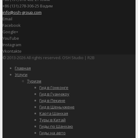
+86 (131) 278-306-25 Вадим
info@osh-group.com
Email
Facebook
Google+
YouTube
Instagram
Vkontakte
© 2013-2026 All rights reserved. OSH Studio | R2B
Главная
Услуги
Туризм
Гид в Гонконге
Гид в Гуанчжоу
Гид в Пекине
Гид в Шеньчжене
Карта Шанхая
Туры в Китай
Гиды по Шанхаю
Гиды на авто