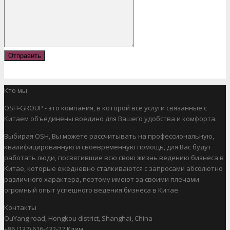
Отправить
Кто мы
OSH-GROUP - это компания, в которой все услуги связанные с
Китаем объединены воедино для Вашего удобства и комфорта.
Выбирая OSH, Вы можете рассчитывать на профессиональную,
квалифицированную и своевременную помощь, для Вас будут
работать люди, посвятившие всю свою жизнь ведению бизнеса в
Китае, которые ежедневно сталкиваются с запросами абсолютно
различного характера, поэтому имеют за своими плечами
огромный опыт успешного ведения бизнеса в Китае.
Контакты
OuYang road, Hongkou district, Shanghai, China
+86 (137) 616-432-27 Клим