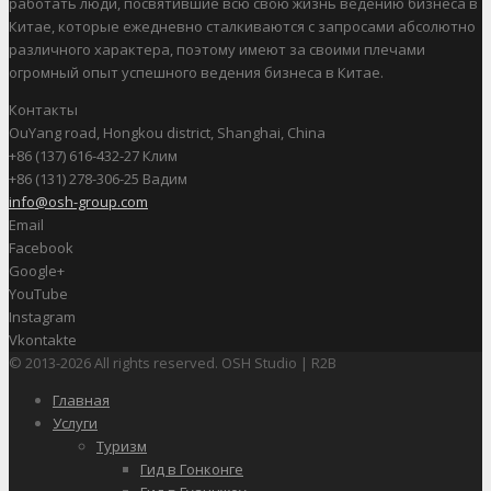
работать люди, посвятившие всю свою жизнь ведению бизнеса в
Китае, которые ежедневно сталкиваются с запросами абсолютно
различного характера, поэтому имеют за своими плечами
огромный опыт успешного ведения бизнеса в Китае.
Контакты
OuYang road, Hongkou district, Shanghai, China
+86 (137) 616-432-27 Клим
+86 (131) 278-306-25 Вадим
info@osh-group.com
Email
Facebook
Google+
YouTube
Instagram
Vkontakte
© 2013-2026 All rights reserved. OSH Studio | R2B
Главная
Услуги
Туризм
Гид в Гонконге