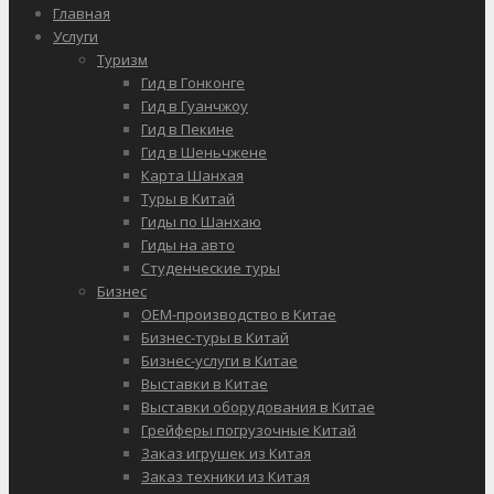
Главная
Услуги
Туризм
Гид в Гонконге
Гид в Гуанчжоу
Гид в Пекине
Гид в Шеньчжене
Карта Шанхая
Туры в Китай
Гиды по Шанхаю
Гиды на авто
Студенческие туры
Бизнес
OEM-производство в Китае
Бизнес-туры в Китай
Бизнес-услуги в Китае
Выставки в Китае
Выставки оборудования в Китае
Грейферы погрузочные Китай
Заказ игрушек из Китая
Заказ техники из Китая