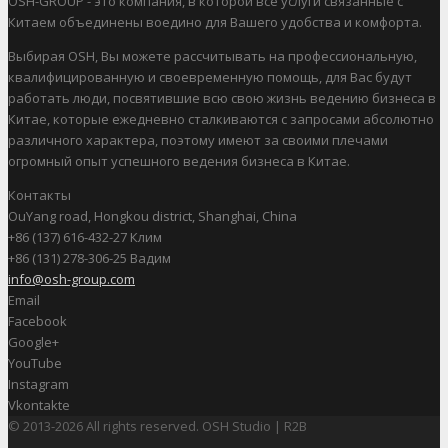
OSH-GROUP - это компания, в которой все услуги связанные с
Китаем объединены воедино для Вашего удобства и комфорта.
Выбирая OSH, Вы можете рассчитывать на профессиональную,
квалифицированную и своевременную помощь, для Вас будут
работать люди, посвятившие всю свою жизнь ведению бизнеса в
Китае, которые ежедневно сталкиваются с запросами абсолютно
различного характера, поэтому имеют за своими плечами
огромный опыт успешного ведения бизнеса в Китае.
Контакты
OuYang road, Hongkou district, Shanghai, China
+86 (137) 616-432-27 Клим
+86 (131) 278-306-25 Вадим
info@osh-group.com
Email
Facebook
Google+
YouTube
Instagram
Vkontakte
© 2013-2026 All rights reserved. OSH Studio | R2B