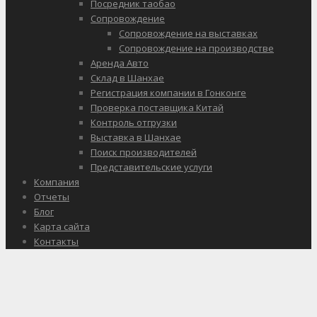
Посредник таобао
Сопровождение
Сопровождение на выставках
Сопровождение на производстве
Аренда Авто
Склад в Шанхае
Регистрация компании в Гонконге
Проверка поставщика Китай
Контроль отгрузки
Выставка в Шанхае
Поиск производителей
Представительские услуги
Компания
Отчеты
Блог
Карта сайта
Контакты