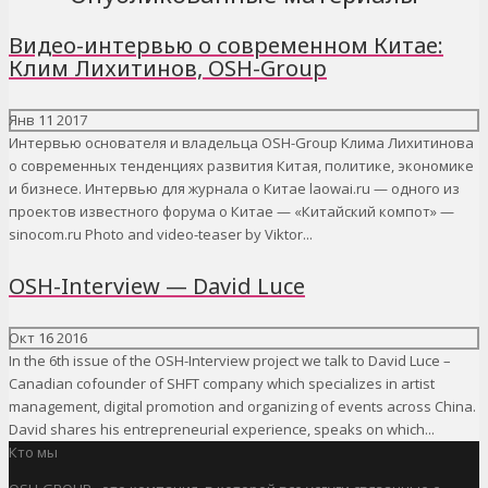
Видео-интервью о современном Китае:
Клим Лихитинов, OSH-Group
Янв
11
2017
Интервью основателя и владельца OSH-Group Клима Лихитинова
о современных тенденциях развития Китая, политике, экономике
и бизнесе. Интервью для журнала о Китае laowai.ru — одного из
проектов известного форума о Китае — «Китайский компот» —
sinocom.ru Photo and video-teaser by Viktor...
OSH-Interview — David Luce
Окт
16
2016
In the 6th issue of the OSH-Interview project we talk to David Luce –
Canadian cofounder of SHFT company which specializes in artist
management, digital promotion and organizing of events across China.
David shares his entrepreneurial experience, speaks on which...
Кто мы