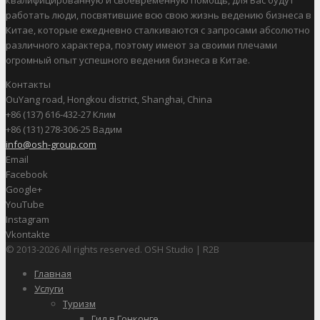
квалифицированную и своевременную помощь, для Вас будут
работать люди, посвятившие всю свою жизнь ведению бизнеса в
Китае, которые ежедневно сталкиваются с запросами абсолютно
различного характера, поэтому имеют за своими плечами
огромный опыт успешного ведения бизнеса в Китае.
Контакты
OuYang road, Hongkou district, Shanghai, China
+86 (137) 616-432-27 Клим
+86 (131) 278-306-25 Вадим
info@osh-group.com
Email
Facebook
Google+
YouTube
Instagram
Vkontakte
© 2013-2026 All rights reserved. OSH Studio | R2B
Главная
Услуги
Туризм
Гид в Гонконге