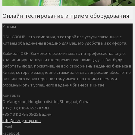
Онлайн тестирование и прием оборудования
Кто мы
OSH-GROUP - это компания, в которой все услуги связанные с
Китаем объединены воедино для Вашего удобства и комфорта.
Выбирая OSH, Вы можете рассчитывать на профессиональную,
квалифицированную и своевременную помощь, для Вас будут
работать люди, посвятившие всю свою жизнь ведению бизнеса в
Китае, которые ежедневно сталкиваются с запросами абсолютно
различного характера, поэтому имеют за своими плечами
огромный опыт успешного ведения бизнеса в Китае.
Контакты
OuYang road, Hongkou district, Shanghai, China
+86 (137) 616-432-27 Клим
+86 (131) 278-306-25 Вадим
info@osh-group.com
Email
Facebook