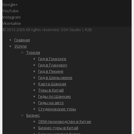
Google+
YouTube
Instagram
Vkontakte
© 2013-2026 All rights reserved. OSH Studio | R2B
Главная
Услуги
Туризм
Гид в Гонконге
Гид в Гуанчжоу
Гид в Пекине
Гид в Шеньчжене
Карта Шанхая
Туры в Китай
Гиды по Шанхаю
Гиды на авто
Студенческие туры
Бизнес
OEM-производство в Китае
Бизнес-туры в Китай