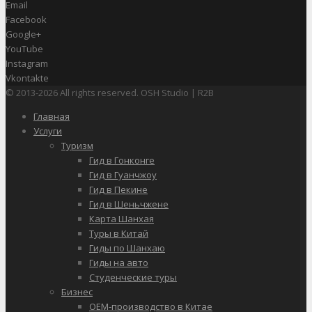
Email
Facebook
Google+
YouTube
Instagram
Vkontakte
© 2013-2026 All rights reserved. OSH Studio | R2B
Главная
Услуги
Туризм
Гид в Гонконге
Гид в Гуанчжоу
Гид в Пекине
Гид в Шеньчжене
Карта Шанхая
Туры в Китай
Гиды по Шанхаю
Гиды на авто
Студенческие туры
Бизнес
OEM-производство в Китае