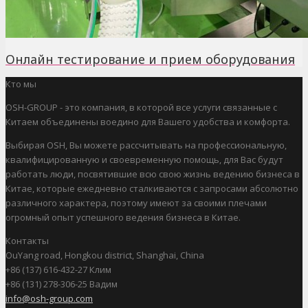
Онлайн тестирование и прием оборудования
Кто мы
OSH-GROUP - это компания, в которой все услуги связанные с
Китаем объединены воедино для Вашего удобства и комфорта.
Выбирая OSH, Вы можете рассчитывать на профессиональную,
квалифицированную и своевременную помощь, для Вас будут
работать люди, посвятившие всю свою жизнь ведению бизнеса в
Китае, которые ежедневно сталкиваются с запросами абсолютно
различного характера, поэтому имеют за своими плечами
огромный опыт успешного ведения бизнеса в Китае.
Контакты
OuYang road, Hongkou district, Shanghai, China
+86 (137) 616-432-27 Клим
+86 (131) 278-306-25 Вадим
info@osh-group.com