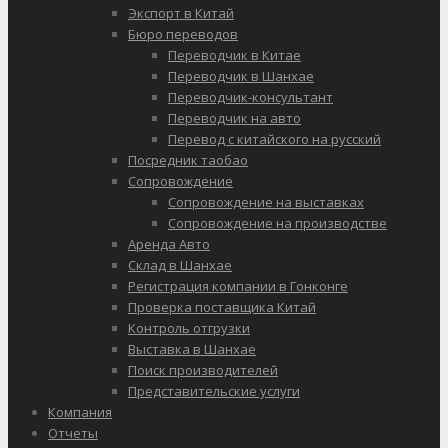
Экспорт в Китай
Бюро переводов
Переводчик в Китае
Переводчик в Шанхае
Переводчик-консультант
Переводчик на авто
Перевод с китайского на русский
Посредник таобао
Сопровождение
Сопровождение на выставках
Сопровождение на производстве
Аренда Авто
Склад в Шанхае
Регистрация компании в Гонконге
Проверка поставщика Китай
Контроль отгрузки
Выставка в Шанхае
Поиск производителей
Представительские услуги
Компания
Отчеты