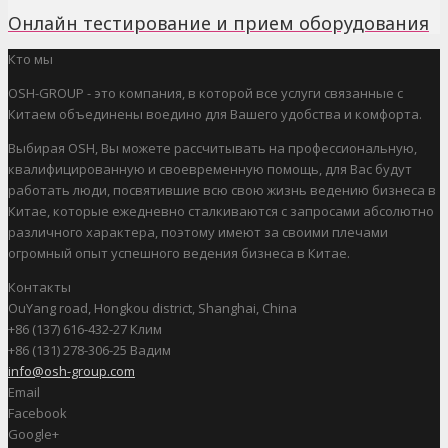
Онлайн тестирование и прием оборудования
Кто мы
OSH-GROUP - это компания, в которой все услуги связанные с
Китаем объединены воедино для Вашего удобства и комфорта.
Выбирая OSH, Вы можете рассчитывать на профессиональную,
квалифицированную и своевременную помощь, для Вас будут
работать люди, посвятившие всю свою жизнь ведению бизнеса в
Китае, которые ежедневно сталкиваются с запросами абсолютно
различного характера, поэтому имеют за своими плечами
огромный опыт успешного ведения бизнеса в Китае.
Контакты
OuYang road, Hongkou district, Shanghai, China
+86 (137) 616-432-27 Клим
+86 (131) 278-306-25 Вадим
info@osh-group.com
Email
Facebook
Google+