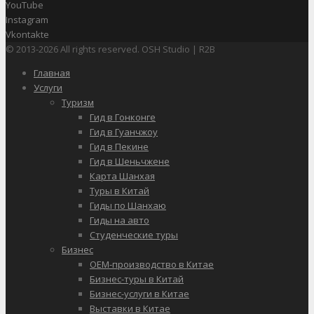
YouTube
Instagram
Vkontakte
© 2013-2026 All rights reserved. OSH Studio | R2B
Главная
Услуги
Туризм
Гид в Гонконге
Гид в Гуанчжоу
Гид в Пекине
Гид в Шеньчжене
Карта Шанхая
Туры в Китай
Гиды по Шанхаю
Гиды на авто
Студенческие туры
Бизнес
OEM-производство в Китае
Бизнес-туры в Китай
Бизнес-услуги в Китае
Выставки в Китае