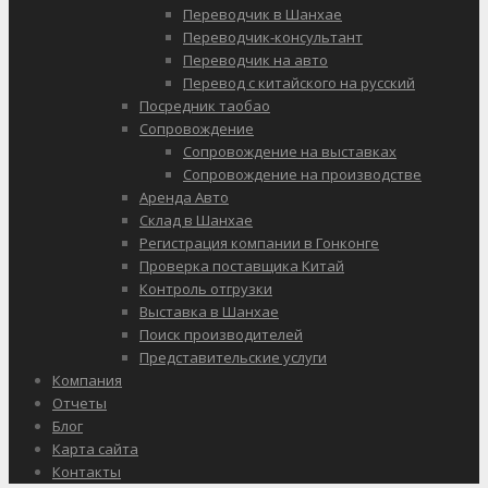
Переводчик в Шанхае
Переводчик-консультант
Переводчик на авто
Перевод с китайского на русский
Посредник таобао
Сопровождение
Сопровождение на выставках
Сопровождение на производстве
Аренда Авто
Склад в Шанхае
Регистрация компании в Гонконге
Проверка поставщика Китай
Контроль отгрузки
Выставка в Шанхае
Поиск производителей
Представительские услуги
Компания
Отчеты
Блог
Карта сайта
Контакты