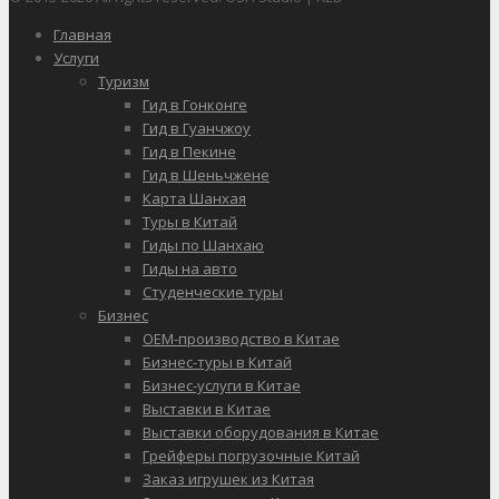
Главная
Услуги
Туризм
Гид в Гонконге
Гид в Гуанчжоу
Гид в Пекине
Гид в Шеньчжене
Карта Шанхая
Туры в Китай
Гиды по Шанхаю
Гиды на авто
Студенческие туры
Бизнес
OEM-производство в Китае
Бизнес-туры в Китай
Бизнес-услуги в Китае
Выставки в Китае
Выставки оборудования в Китае
Грейферы погрузочные Китай
Заказ игрушек из Китая