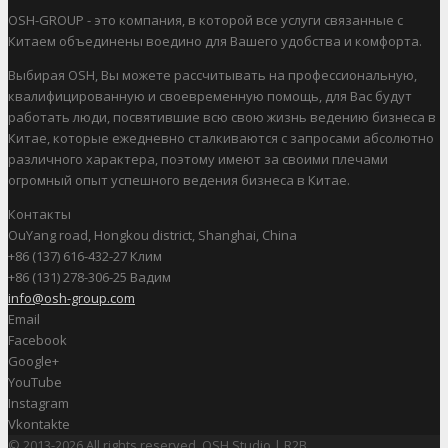
OSH-GROUP - это компания, в которой все услуги связанные с
Китаем объединены воедино для Вашего удобства и комфорта.
Выбирая OSH, Вы можете рассчитывать на профессиональную,
квалифицированную и своевременную помощь, для Вас будут
работать люди, посвятившие всю свою жизнь ведению бизнеса в
Китае, которые ежедневно сталкиваются с запросами абсолютно
различного характера, поэтому имеют за своими плечами
огромный опыт успешного ведения бизнеса в Китае.
Контакты
OuYang road, Hongkou district, Shanghai, China
+86 (137) 616-432-27 Клим
+86 (131) 278-306-25 Вадим
info@osh-group.com
Email
Facebook
Google+
YouTube
Instagram
Vkontakte
© 2013-2026 All rights reserved. OSH Studio | R2B