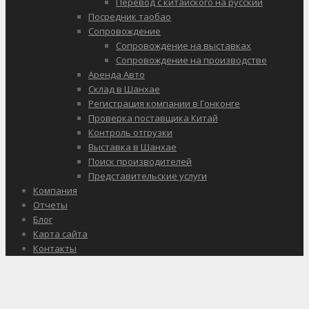
Перевод с китайского на русский
Посредник таобао
Сопровождение
Сопровождение на выставках
Сопровождение на производстве
Аренда Авто
Склад в Шанхае
Регистрация компании в Гонконге
Проверка поставщика Китай
Контроль отгрузки
Выставка в Шанхае
Поиск производителей
Представительские услуги
Компания
Отчеты
Блог
Карта сайта
Контакты