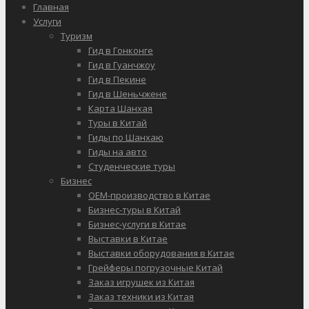
Главная
Услуги
Туризм
Гид в Гонконге
Гид в Гуанчжоу
Гид в Пекине
Гид в Шеньчжене
Карта Шанхая
Туры в Китай
Гиды по Шанхаю
Гиды на авто
Студенческие туры
Бизнес
OEM-производство в Китае
Бизнес-туры в Китай
Бизнес-услуги в Китае
Выставки в Китае
Выставки оборудования в Китае
Грейферы погрузочные Китай
Заказ игрушек из Китая
Заказ техники из Китая