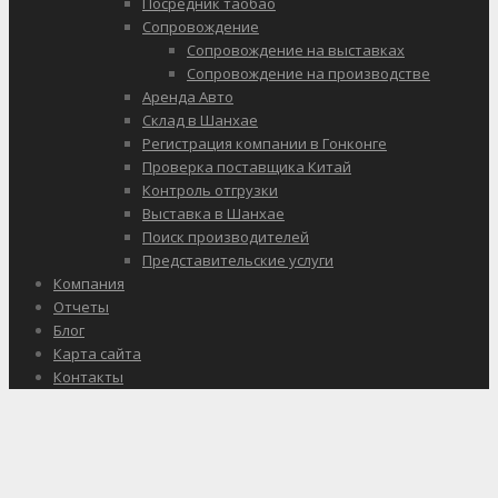
Посредник таобао
Сопровождение
Сопровождение на выставках
Сопровождение на производстве
Аренда Авто
Склад в Шанхае
Регистрация компании в Гонконге
Проверка поставщика Китай
Контроль отгрузки
Выставка в Шанхае
Поиск производителей
Представительские услуги
Компания
Отчеты
Блог
Карта сайта
Контакты