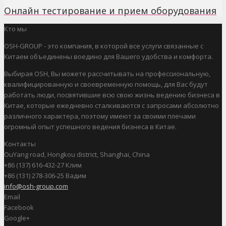
Онлайн тестирование и прием оборудования
Кто мы
OSH-GROUP - это компания, в которой все услуги связанные с
Китаем объединены воедино для Вашего удобства и комфорта.
Выбирая OSH, Вы можете рассчитывать на профессиональную,
квалифицированную и своевременную помощь, для Вас будут
работать люди, посвятившие всю свою жизнь ведению бизнеса в
Китае, которые ежедневно сталкиваются с запросами абсолютно
различного характера, поэтому имеют за своими плечами
огромный опыт успешного ведения бизнеса в Китае.
Контакты
OuYang road, Hongkou district, Shanghai, China
+86 (137) 616-432-27 Клим
+86 (131) 278-306-25 Вадим
info@osh-group.com
Email
Facebook
Google+