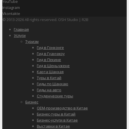
YouTube
Instagram
Vkontakte
© 2013-2026 All rights reserved. OSH Studio | R2B
Главная
Услуги
Туризм
Гид в Гонконге
Гид в Гуанчжоу
Гид в Пекине
Гид в Шеньчжене
Карта Шанхая
Туры в Китай
Гиды по Шанхаю
Гиды на авто
Студенческие туры
Бизнес
OEM-производство в Китае
Бизнес-туры в Китай
Бизнес-услуги в Китае
Выставки в Китае