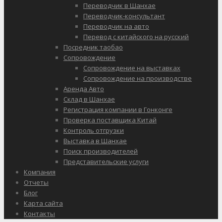
Переводчик в Шанхае
Переводчик-консультант
Переводчик на авто
Перевод с китайского на русский
Посредник таобао
Сопровождение
Сопровождение на выставках
Сопровождение на производстве
Аренда Авто
Склад в Шанхае
Регистрация компании в Гонконге
Проверка поставщика Китай
Контроль отгрузки
Выставка в Шанхае
Поиск производителей
Представительские услуги
Компания
Отчеты
Блог
Карта сайта
Контакты