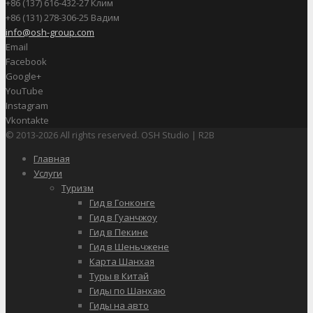
+86 (137) 616-432-27 Клим
+86 (131) 278-306-25 Вадим
info@osh-group.com
Email
Facebook
Google+
YouTube
Instagram
Vkontakte
© 2013-2026 All rights reserved. OSH Studio | R2B
Главная
Услуги
Туризм
Гид в Гонконге
Гид в Гуанчжоу
Гид в Пекине
Гид в Шеньчжене
Карта Шанхая
Туры в Китай
Гиды по Шанхаю
Гиды на авто