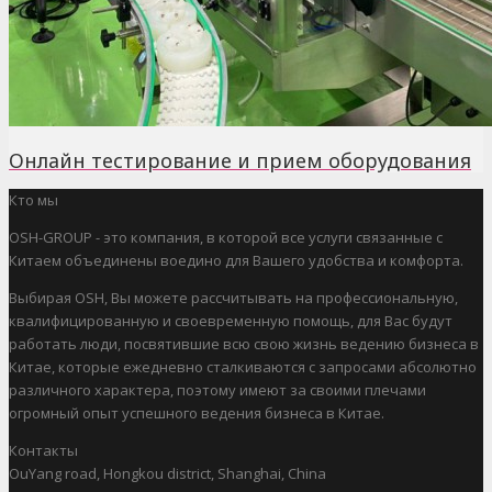
Онлайн тестирование и прием оборудования
Кто мы
OSH-GROUP - это компания, в которой все услуги связанные с
Китаем объединены воедино для Вашего удобства и комфорта.
Выбирая OSH, Вы можете рассчитывать на профессиональную,
квалифицированную и своевременную помощь, для Вас будут
работать люди, посвятившие всю свою жизнь ведению бизнеса в
Китае, которые ежедневно сталкиваются с запросами абсолютно
различного характера, поэтому имеют за своими плечами
огромный опыт успешного ведения бизнеса в Китае.
Контакты
OuYang road, Hongkou district, Shanghai, China