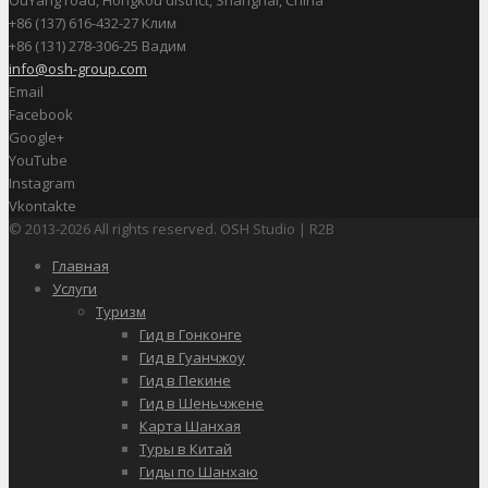
+86 (137) 616-432-27 Клим
+86 (131) 278-306-25 Вадим
info@osh-group.com
Email
Facebook
Google+
YouTube
Instagram
Vkontakte
© 2013-2026 All rights reserved. OSH Studio | R2B
Главная
Услуги
Туризм
Гид в Гонконге
Гид в Гуанчжоу
Гид в Пекине
Гид в Шеньчжене
Карта Шанхая
Туры в Китай
Гиды по Шанхаю