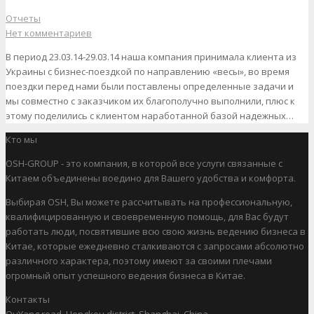
Отчеты
Нет комментариев
В период 23.03.14-29.03.14 наша компания принимала клиента из
Украины с бизнес-поездкой по направлению «весы», во время
поездки перед нами были поставлены определенные задачи и
мы совместно с заказчиком их благополучно выполнили, плюс к
этому поделились с клиентом наработанной базой надежных…
Кто мы
OSH-GROUP - это компания, в которой все услуги связанные с
Китаем объединены воедино для Вашего удобства и комфорта.
Выбирая OSH, Вы можете рассчитывать на профессиональную,
квалифицированную и своевременную помощь, для Вас будут
работать люди, посвятившие всю свою жизнь ведению бизнеса в
Китае, которые ежедневно сталкиваются с запросами абсолютно
различного характера, поэтому имеют за своими плечами
огромный опыт успешного ведения бизнеса в Китае.
Контакты
OuYang road, Hongkou district, Shanghai, China